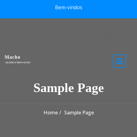
Skip to content
Bem-vindos
Macho
saúde e bem-estar
Sample Page
Home
Sample Page