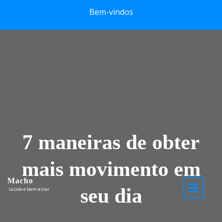
Skip to content
Bem-vindos
7 maneiras de obter
mais movimento em
Macho
seu dia
saúde e bem-estar